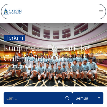
Terkini
Kunjungan Edukatif ke
Galeria Sophilia
SD Kristen Calvin
Semua