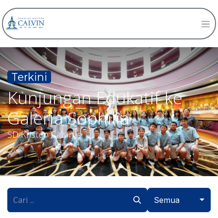
Terkini
Kunjungan Edukatif ke
Galeria Sophilia
SD Kristen Calvin
Semua