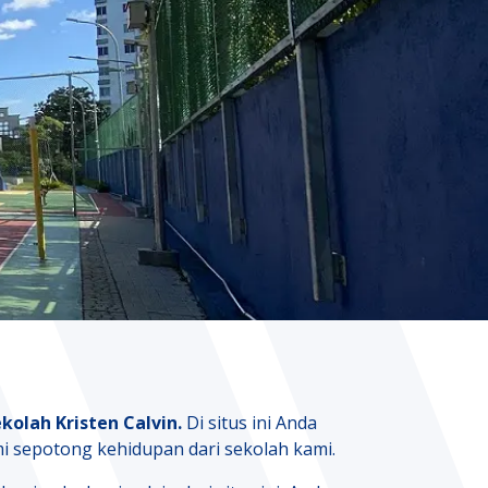
kolah Kristen Calvin.
Di situs ini Anda
i sepotong kehidupan dari sekolah kami.