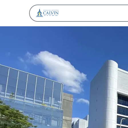
Tentang