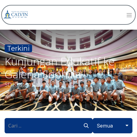
Terkini
Kunjungan Edukatif ke
Galeria Sophilia
SD Kristen Calvin
Semua